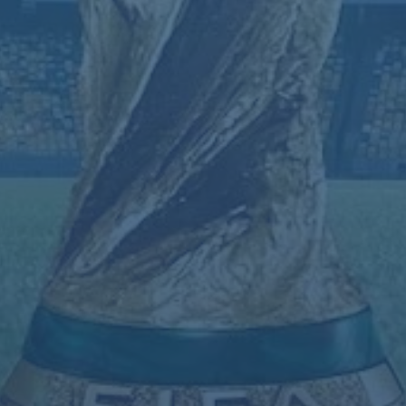
### **當前挑戰與未來展望**
儘管蘭帕德的名聲加持讓這次聘任備受期待，但挑戰依然不可忽
視。首先，切爾西在陣容方面缺乏穩定性，本賽季多名新援尚未
完全融合，戰術適配仍需時間。此外，蘭帕德需要面對英超激烈
的競爭環境，以及密集的比賽日程。然而，他作為球隊的「名宿
牌」，有望在短期內讓球隊擁有更強的凝聚力。
值得注意的是，*此前的臨時教練案例*在英超歷史中並不罕見，
例如曼聯選擇索爾斯克亞擔任臨時主帥最初也受到極大效果，促
使球隊士氣大大提升。雖然最終結果不盡如人意，但這樣的務實
之舉為臨時過渡期打下了基礎。蘭帕德的臨時就任，同樣可能為
切爾西帶來短期反彈。
---
### **蘭帕德回歸的象徵意義**
無論這次教練旅程結果如何，*蘭帕德與切爾西的聯繫再度深化*
印證了一點：在足球的世界，情感和信任依然舉足輕重。此次回
歸並不僅僅是技術層面的選擇，更是一份對俱樂部傳統的致敬。
通過這一舉措，切爾西也傳遞出一個信息——他們尊重並珍視自