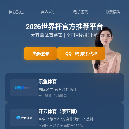
NEWS
新闻中心
新闻中心
公司新闻