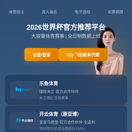
NEWS
新闻中心
新闻中心
公司新闻