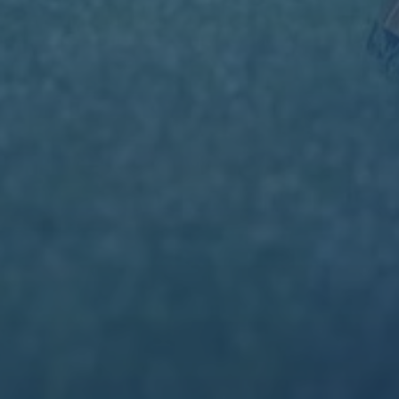
#
本
次
值
浦
总
点
快速链接
联系我们
15965955017
公司简介
产品服务
全国统一业务咨询：0
新闻中心
联系我们