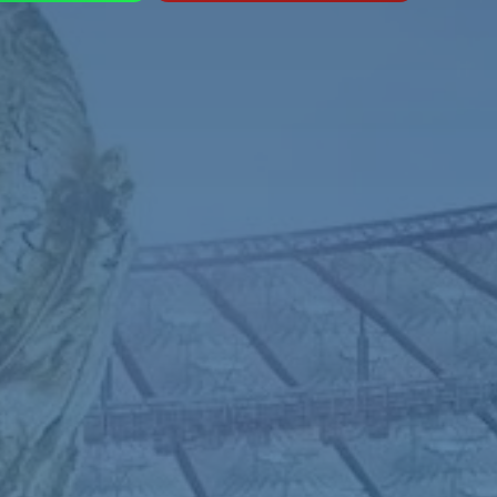
 阿諾德任意球薩拉赫點球 紅軍輕松取勝.
1:30:05+08:00
点击：
拉赫点球助红军轻松取胜**
全部热情。在备受瞩目的第3轮比赛中，英超豪门**利物浦
德的任意球与萨拉赫的点球，以**2-0完胜对手**。不仅收
。
他们在关键战役中显示了精细的战术安排。面对格拉斯哥流浪
手牢牢压制在防区，控球率和场面占据了绝对优势。利物
全场比赛的胜负手。