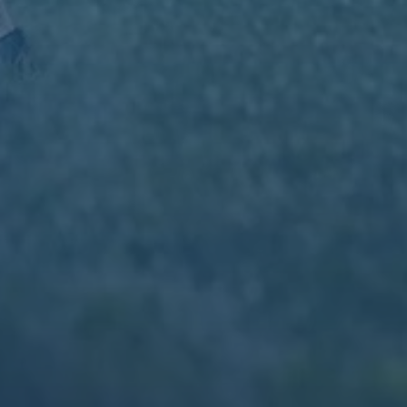
射门次数14次，其中6次射正；而流浪者仅有4次射门，零
尤其是定位球环节更显高效。
他用几次稳健的出击完全冻结了流浪者稀少的进攻尝试。利物
完美。
普的球队指明了未来的调整方向。对抗强敌时，定位球、