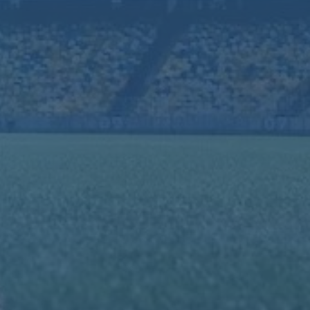
变比赛局势的机会，同时也考验着球员的技术和心理素质。
，用一次技惊四座的**精准弧线球**洞穿了流浪者门将的十指关。这粒
过去几个赛季，阿诺德在进攻端的表现备受称赞，而这一
论是球员还是教练组，都显得更从容，而这也是比赛早早
钟，利物浦一次快速推进让迪奥戈·若塔在禁区内被放倒，主
点，他以一记冷静而精准的射门为利物浦扩大了比分。
一直是球队欧冠战绩的保障。随着这粒点球的到来，萨拉
的地位。
对比自己更加强大的对手，他们并未完全放弃，而是利用
Alfredo Morelos）的努力下，流浪者数次给利物浦
准度不足，他们无缘进球。
容厚度和应变能力仍存在不小差距。