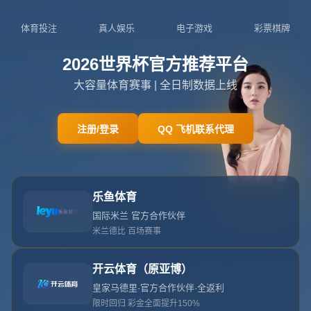
NEWS
新闻中心
新闻中心
公司新闻