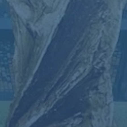
- **伤病与出勤率问题**：此前赛季，德容曾因伤缺席多场比赛，
这对球员的竞技状态和市场评价都起到负面作用。
- **战术地位的变化**：在巴萨的多变阵容中，德容的角色从绝对
主力逐渐变为灵活轮换使用，这大大降低了外界对他未来成长潜
力的期望。
- **荷兰国家队成绩一般**：作为国家队的重要球员，德容没有在
部分关键赛事中展现“改变比赛局势”的能力，这一因素也可能对
其身价产生负面影响。
不过，作为巴萨中场的核心之一，德容依然拥有良好的发展前
景。他精准的传球能力、卓越的控球技术，以及对比赛节奏的掌
控力，让他在众多中场球员中依旧难得一见。
### **球星身价波动反映市场规律**