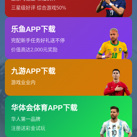
竟反映了什么？让我们一探究竟。
### **基米希跌幅最大，拜仁中场王者缘何失势？**
作为拜仁慕尼黑的中场核心，基米希一直是世界足坛顶级中场的
代名词。然而，根据德转的数据，他的身价从**8000万欧元骤降
至6500万欧元**，跌幅高达1500万欧元。这不仅让市场为之震
惊，也引发了球迷的热议。
**基米希身价下跌的背后原因可以从多个方面来分析：**
1. **竞技状态下滑**：虽然基米希依旧是拜仁主力，但在本赛季
的表现中，他的助攻数量有所下降，对比前几个赛季的全能表现
略显平淡。
2. **球队整体低迷**：拜仁近几个赛季在欧洲赛场的成绩并不算
特别亮眼，这间接影响了球员的曝光度及市场评价。
3. **中场人才不断涌现**：近年来，足坛涌现了不少顶级中场新
星（如贝林厄姆），加剧了市场的竞争，基米希的“不可替代性”
被削弱。
即便如此，基米希依旧是拜仁体系内不可缺少的一环。他的战术