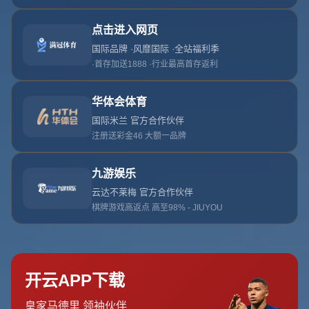
行业新闻
德轉球星身價跌幅榜：基米希最多，凱塞多、德容在
列！.
作者：开云体育
发布时间：2026-08-08T01:30:05+08:00
点
击：
**德转球星身价跌幅榜：基米希高居榜首，凱塞多、德容名列其
中！**
在激烈竞争的足坛舞台上，球员的身价波动情况是衡量其竞技状
态与市场价值的重要参考。日前，“德国转会市场”（简称“德转”）
公布了一份球星身价跌幅榜，这无疑引发了广泛关注。令人意外
的是，**拜仁核心基米希**竟然在榜单中居首，而其他名将如**切
尔西新援凱塞多**和巴萨中场**德容**同样榜上有名。这一现象究