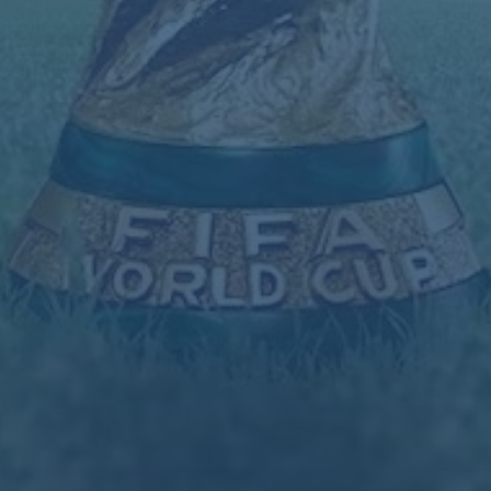
总之，尽管哈弗茨曾被贴上“最差签约”的标签，但通过一整个赛
季的努力，他的表现已逐步证明了自身的价值。*这样的蜕变不仅
体现在个人数据的提升，更重要的是他在球队中逐渐占据了一席
之地*。这不仅是他个人成长的见证，也是对整个足球环境中浮躁
言论的一次回应。在未来，哈弗茨将继续成为球场上值得期待的
关键一员。
联系我们
15965955017