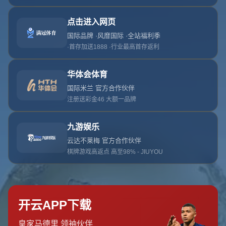
行业新闻
哈弗茨曾在去年9月被評選為夏窗最差簽約，現37場8
球3助攻！.
作者：开云体育
发布时间：2026-08-06T01:30:05+08:00
点
击：
**解析哈弗茨的赛场表现：从“最差签约”到关键球员的转变**
在激烈的欧洲足球转会市场上，许多球员的加盟往往瞬息万变，
哈弗茨正是这样一个值得关注的例子。在去年的9月，他被评选
为夏窗的*最差签约*之一，这一标签显然给他带来了巨大的压
力。然而，经过整个赛季的沉淀和表现，如今的哈弗茨已经在近
37场比赛中交出8球3助攻的成绩单。这种由“最差”到“关键”的转
变，蕴含了成长与突破的故事。