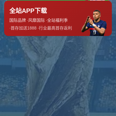
**“37场8球3助攻”的**数据不仅是纸面上的数字，更是哈弗茨对质
疑的有力回应。这样的成绩在竞争激烈的联赛中并不容易，而这
也是他在球队中找到自我定位的重要标志。球场上的哈弗茨，通
过逐渐熟悉球队的战术体系，提升了自己的关键能力，为球队贡
献自己的力量。这一过程中，他愈发展现出攻防两端的重要价
值。
本赛季的表现还展示了哈弗茨在**战术角色转换**上的柔韧性。从
进攻组织到防守覆盖，他在各个位置上的适应能力不断提升，这
为主教练提供了更多的战术选择。在现代足球的体系中，球员的
多面性是衡量其价值的重要标准，哈弗茨无疑在这方面展示出了
自己的潜力。