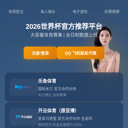
NEWS
新闻中心
新闻中心
公司新闻