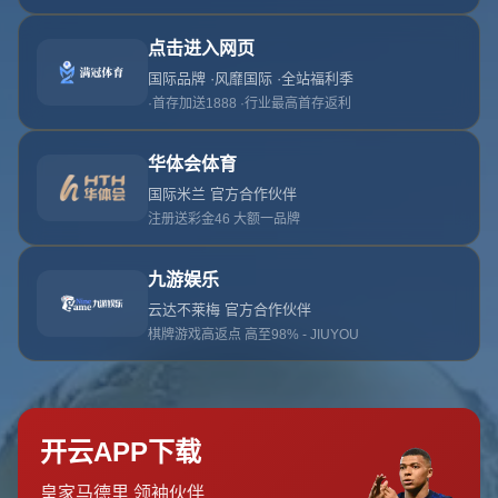
行业新闻
天道為重 主場歸來明晚爭鋒稠州.
作者：开云体育
发布时间：2026-08-05T01:30:04+08:00
点
击：
**天道为重，主场归来明晚争锋稠州：探究背后的力量与意义**