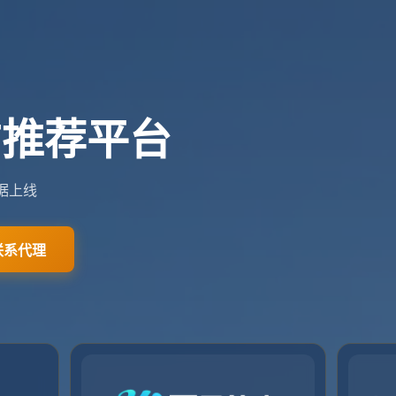
产品服务
新闻中心
联系我们
NEWS
新闻中心