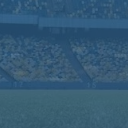
在
表
分
在
练
综
表