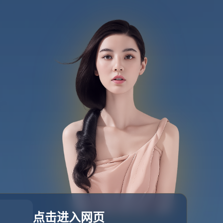
在
线
客
服