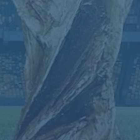
兹联胜在战术执行的精准。他们在防守端采取紧密盯人和合理的区域防守
的快速推进，通过中场的有效拦截与传导，在曼城防线露出空档时果断出
**。
较之下，曼城在此役中的表现略显急躁，虽然影响控球率，但面对利兹联
机会的把握**上同样显得不足，多次在角球和任意球上未能创造出有威胁
*案例分析：曼城的教训与反思**
场失利对曼城而言，是一次重要的警示。作为英超的卫冕冠军，曼城在应
移和更精准的传导来撕破对手防线。在阵地战中，创造力不足的问题显得
击的机会。
时，曼城需要对防守端的漏洞引起重视，尤其是在**快速反击的撤防速度
进一步提升，以减少类似失球的出现。