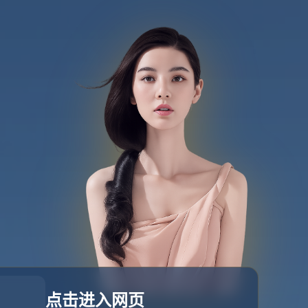
在
线
客
服