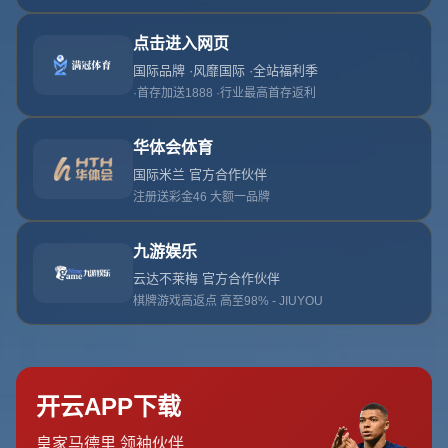
行业新闻
英超第15輪沃特福德1-3曼城 B席梅開二度斯特林破
門建功.
作者：开云体育
发布时间：2026-08-06T01:30:05+08:00
点
击：
**英超焦点战：沃特福德1-3不敌曼城，B席梅开二度+斯特林破门
闪耀全场**
本赛季英超激战正酣，而第15轮比赛中，**曼城客场3-1战胜沃特
福德**的精彩表现再度让球迷们大饱眼福。这场比赛不仅展现了
曼城极强的技战术能力，更突出了球员个人实力。其中，**贝尔
纳多·席尔瓦（简称B席）凭借两粒进球统治全场，而斯特林则在
关键时刻为球队建功**。让我们通过赛况分析与深度挖掘，领略