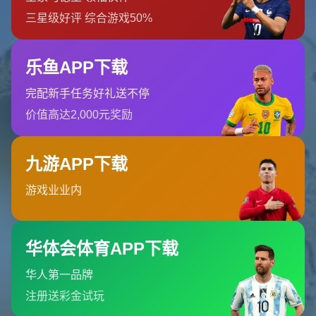
这场胜利的独特魅力。
### **精准开局：斯特林一锤定音**
比赛从一开始就展现出不对等的局势。面对整体实力更胜一筹的
曼城队，主场作战的沃特福德显得略显疲态。开场仅4分钟，**曼
城就凭借一次精妙的团队配合，由斯特林头球破门，帮助球队先
声夺人**。这是斯特林在本赛季英超的第5粒进球，再次证明了他
对进攻空间的敏锐嗅觉。
斯特林的进球不仅让比赛迅速进入曼城的节奏，也在无形中压缩
了沃特福德的反击空间。双方控球率的差距也逐步显现——曼城
凭借中场核心德布劳内和罗德里牢牢掌控比赛，沃特福德却始终
未能形成有效的反扑。
### **贝尔纳多·席尔瓦闪耀全场**
**真正令全场顶礼膜拜的，是B席无可挑剔的表现**。在曼城整体
压制沃特福德的背景下，这位葡萄牙球星通过两次个人进攻完成
了“梅开二度”，帮助曼城继续拉开比分。
他在下半场的一次破门尤其令人称道。当时他接住队友传球，带