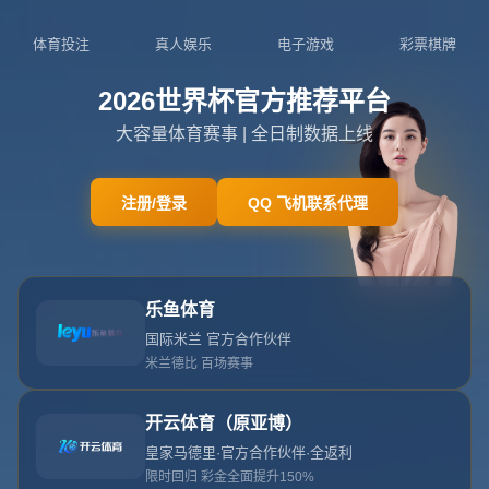
NEWS
新闻中心
新闻中心
公司新闻