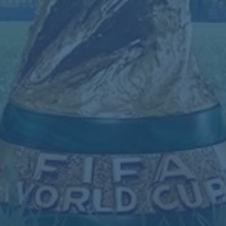
目前，随着这场胜利，曼城继续稳居英超争冠行列。而瓜迪奥拉
的球队本赛季整体表现也令人信服：他们在攻守两端均属精英水
准，从控球率到射门转化率都处于联赛顶尖行列。
值得一提的是，与以往依赖单个核心球员不同，本赛季曼城在进
攻分布上更为均匀。无论是福登、马赫雷斯还是B席，都能在不
同场次挑起得分重任，这使得曼城的整体作战模式更加灵活、多
变。
### **案例剖析：B席为何是MVP的不二人选？**
**从本场数据来看，B席绝对是曼城取胜的关键**。他全场完成
90%的传球成功率，3次关键威胁传球，2次成功过人外加梅开二
度。这样一份成绩单，不仅是曼城中场创造力的绝佳体现，更显
示出他在进攻端临危不乱的领袖气质。同时，他的无球跑动也极
大程度上撕开了沃特福德的防线漏洞。
结合整个赛季表现，B席正逐步成长为曼城阵中的核心角色。他
在控球与得分两方面的稳定输出，弥补了球队缺乏传统中锋的短
板，带来了更多战术可能性。