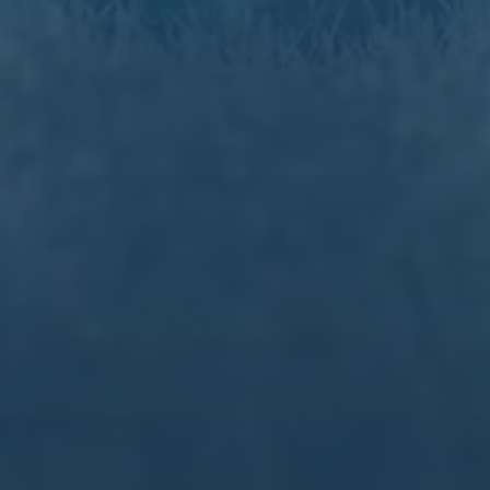
---
这场比赛不仅是曼城技战术整体优势的体现，更让我们看到了超
级球星在关键时刻的决定性作用。B席与斯特林的闪耀无疑为曼
城冲击英超冠军的征程上添上了浓墨重彩的一笔。**关键词：曼
城、英超、B席、斯特林、沃特福德**
联系我们
15965955017
全国统一业务咨询：024-9313803