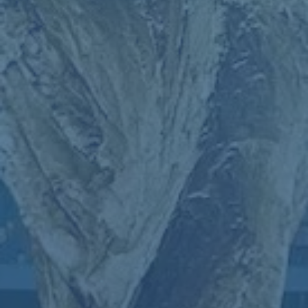
下半场，孙兴慜自己也迎来了高光时刻。第77分钟，他在禁区外
一脚精准的远射，石破天惊般地击破了谢菲联的球门。这粒精彩
的世界波让全场观众沸腾，也让人们进一步感叹这位亚洲天王的
全面性与爆发力。本赛季至此，孙兴慜不仅在进球数上稳居队内
次席，更是以他的极高效率堪称热刺最值得信赖的球员之一。**
他在这场比赛中的传射表现不止延续了他本赛季稳定的高水准，
也再次证明了自己在关键比赛中的大心脏能力。**
#### **贝尔帽子戏法："老将"焕发传奇风采**
如果说孙兴慜是本场比赛的发动机，那么贝尔无疑是最终的终结
者。尤其是他在本场比赛中斩获的帽子戏法，彻底将谢菲联的防
线击碎。
贝尔打入的第一球非常体现他的速度和反应技巧，他在接到孙兴
慜的传球后果断推射破门，攻破了谢菲联门将拉姆斯代尔的十指
关。第二球则展示了贝尔经典的奔袭能力，从中场高速启动、精
准抽射，让人回想起他巅峰时期的身影。而第三球则是通过小禁
区内的冷静推射完成，充分展现了他在门前的杀手本色。
本场比赛的帽子戏法，使贝尔在英超28轮中累计斩获9球，这一