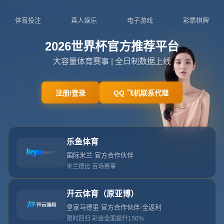
NEWS
新闻中心
新闻中心
公司新闻