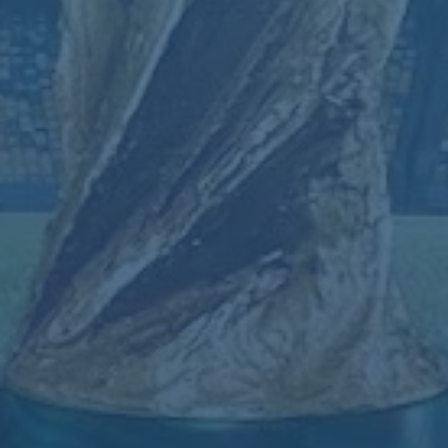
成绩对于一名回归熟悉环境的"老将"来说，显得尤为出色。他与
孙兴慜的联袂表演不仅提升了热刺的溢出价值，还让人重新审视
了贝尔在英超赛场的潜力和热刺培养他的意义。
#### **复盘：热刺进攻火力全面解锁**
从这场比赛可以看出，热刺全队在进攻端的表现非常关键，尤其
是孙兴慜与贝尔之间良好的化学反应，是热刺取胜的关键因素。
在凯恩状态并未达到最佳的情况下，**这两位球星的挺身而出，
让热刺的争四希望再一次变得明朗。**
值得注意的是，球队的进攻效率在提高之余也展现了战术上的多
样性。无论是孙兴慜定点突破传中，还是贝尔反击中高速冲刺接
球，热刺手中的选择明显丰富了许多。这种多维度进攻的形成，
给了球队在关键时刻扭转局势的可能性。
#### **启示：热刺争四任重道远**
尽管这场4-0的大捷让人们看到了热刺王者归来的迹象，但必须承
认，这只是比赛的一部分。谢菲联由于本赛季一直深陷降级区，
他们的防线问题是在多场比赛中暴露的，而热刺面对更强大的对
手是否能继续发挥相同的表现，仍需要时间验证。