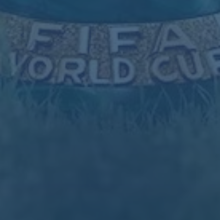
总结来看，这场比赛中的焦点人物无疑是**孙兴慜与贝尔的"双子
星"组合**。他们的惊艳发挥让球迷倍感欣喜，同时也给英超争四
战增添了一抹悬念。对于热刺而言，这样的胜利无疑是推动士气
的一剂强心针，但接下来的比赛，球队需要在稳定性与整体防守
上更进一步，才能真正实现赛季目标。
联系我们