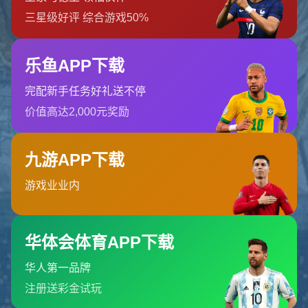
军在对方半场持续施加压力，通过一系列精彩的传球和默契的团
队配合，卢卡库在近距离破门得分。这次精彩进球不仅展现了他
的**精准射术**，也证明了切尔西在**锋线组合**上的强力优势。
米德尔斯堡尽管在**主场作战**，但面对切尔西的多样进攻，始终
显得有些力不从心。他们的后防线在蓝军的快节奏进攻下**节节
败退**，尤其是面对卢卡库的高尚体格和强劲冲击，显得防守稀
疏。主队试图通过加强中场控球以减少对方的进攻威胁，但切尔
西在传控节奏上的**娴熟掌控**确保了他们的持续进攻能力。
在上半场末段，切尔西再次发动致命一击，这次的功臣是齐耶
赫。第31分钟，他在禁区外**一脚精准远射**，皮球划出一道优
美的弧线，直入网窝，守门员鞭长莫及。齐耶赫的这脚远射不仅
使比分拉大到2-0，也彻底打击了米德尔斯堡的士气。
赛后，切尔西主教练对下半场的稳健掌控表示满意。他强调球队
在攻防两端都展现了**出色的执行力**。尽管米德尔斯堡尝试通过
换人和战术调整来缩小分差，但无奈切尔西在场上仍然岿然不
动，其强大的**防守反击策略**使得米德尔斯堡难以打破僵局。
尤为值得一提的是，切尔西通过这场胜利再次体现了他们在杯赛