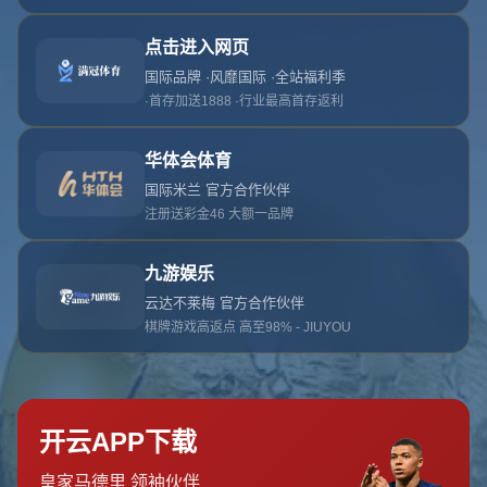
行业新闻
足總杯1／4決賽米德爾斯堡0-2切爾西 盧卡庫破門齊
耶赫遠射建功.
作者：开云体育
发布时间：2026-08-05T01:30:04+08:00
点
击：
**观赛亮点：切尔西勇夺足总杯1/4决赛，米德尔斯堡不敌蓝军**
在最近的一场足总杯1/4决赛中，切尔西客场以**2-0战胜**米德尔
斯堡，这场比赛充满了令人难忘的瞬间。在球迷的满怀期待中，
卢卡库和齐耶赫的出色表现帮助切尔西成功晋级。本文将为您分
析这场比赛的关键时刻，并揭示切尔西是如何利用其强大实力和
精湛技艺，让米德尔斯堡无从招架。
比赛**开局不久**，切尔西便奠定了主动权。开场第15分钟，蓝