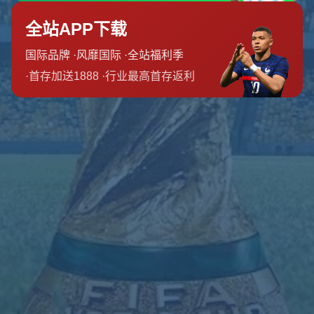
中的竞争力，并展示了如何在**关键比赛中**发挥出色。反观米德
尔斯堡，本场比赛也给他们带来了许多值得反思的地方。从场上
战术布置到球员个人表现，米德尔斯堡需要在今后的比赛中进一
步提高应对强队的能力。
通过对这场比赛的详细解析，可以看到**切尔西的全员状态**无愧
于一支顶级劲旅。在接下来的足总杯征程中，他们将继续面对更
具挑战性的对手。如何维持这种状态，将是蓝军能否成功问鼎冠
军的重要因素。对于米德尔斯堡而言，这场失利也将成为他们在
赛季后半程努力拼搏的动力。