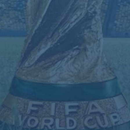
帕拉西奧斯以帽子戏法的方式宣告了自己的实力，未来无疑将成
为成都蓉城的关键人物。他的成功也为其他年轻球员树立了榜样
——通过努力与勤奋，完全有可能在中超这个舞台发光发热。
综合来看，这场成都蓉城与长春亚泰的对决向我们展现了中超联
赛的巨大魅力。无论是战略部署还是**球员个人魅力**，都值得球
迷细细品味。期待未来有更多这样的精彩瞬间呈现给大家。