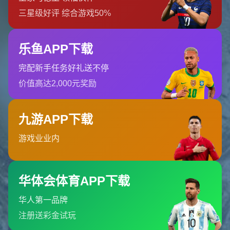
中超联赛一直以来都是激烈竞争的舞台，而在本赛季，成都蓉城
与长春亚泰的比赛以其激动人心的进程吸引了众多关注。特别是
**帕拉西奧斯**的帽子戏法，不仅奠定了球队的大胜，更为他个人
的职业生涯增添了一笔亮彩。
### 竞技分析：成都蓉城的制胜之道
首先，我们需要承认，**成都蓉城**在这场比赛中的表现无可挑
剔。他们的**防守组织严密**，足以限制亚泰的多次进攻企图。值
得一提的是，成都蓉城的教练团队在赛前进行了极为细致的对手
分析，这成为了比赛胜利的重要基石。他们针对亚泰的弱点设计
了多套战术，确保了球队的**攻防**能够在实战中有效运转。
### 帕拉西奧斯的帽子戏法
作为比赛的中流砥柱，**帕拉西奧斯**在场上的表现无与伦比。他
通过**迅捷的速度**与**精准的射门**三度攻破亚泰的防线，成功
上演了帽子戏法。这位来自南美的球星，用实际行动证明了自己
的价值，并引发了球迷与媒体的广泛讨论。
在本场比赛中，帕拉西奧斯第一次进球来自上半场第25分钟。当
时，他机敏地抢断对手，并在禁区外一脚远射，为团队打开了胜