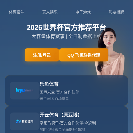
NEWS
新闻中心
新闻中心
公司新闻