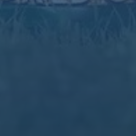
基层的重要一环
文化土壤与长远愿景
如果把幼儿足球普及工程仅理解为一项短期
项目 就会忽略其背后更宏观的文化诉求 足球不仅是一项运动 更
是一种文化载体 它承载着对团队精神 公平竞争和规则意识的共
同认知 在一个孩子人生最初的几年里 通过接触足球 他们会自然
学习排队等候 尊重裁判 接纳结果 关注伙伴 这些价值观的形成 远
比学会“弧线射门”更具长远意义 当越来越多孩子把足球视为一种
生活方式而不是考试项目 当家长和社会不再只用“出不出职业选
手”来衡量足球的价值 那么 中国足球的整体生态 才有可能从根本
上走向良性循环 从这个角度看 幼儿足球普及工程所播下的 是一
颗关系到未来几十年的文化种子
面向未来的期待
可以预见的是 幼儿足球普及工程不会一帆风顺
无论是课程标准的不断修订 还是师资体系的完善 乃至评价机制
对“健康发展”与“竞技需求”的平衡 都需要时间去打磨 但只要坚持
以儿童发展为中心 以长期文化建设为目标 那么今天在幼儿园草
地上滚动的每一个小足球 都可能在多年后汇聚成中国足球整体气
质的改变 那将是一种更加自信 更加开放 也更加接近教育本质的
改变