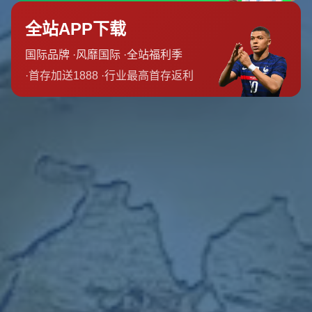
引入中国足协推荐的幼儿足球课程后 不再以射门数量 颠球次数
当作评价指标 而是通过“小动物找家”“小运球”这类故事化游戏 环
绕球门布置不同颜色的“星球站点” 让孩子在奔跑中完成传球和配
合 老师的评价标准不再是“谁踢得最好” 而是“谁更愿意参与 谁能
照顾队友” 结果是 原本害羞不愿下场的孩子 也会在同伴的鼓励下
主动申请多踢一会儿 从心理学角度看 这种积极的早期体验 会在
孩子心中与“运动”“团队”建立起正向联结 为日后持续参与体育活
动埋下种子
家庭观念与社会环境的双向变化
幼儿足球能否真正普及 很大程
度上取决于家长的认知和态度 中国足球协会在推动幼儿足球普及
工程过程中 逐渐意识到 光在园内铺设草坪 配备软质足球远远不
够 家长是否认同 比什么都重要 于是 一些地方足协和幼儿园尝试
将家长纳入课程体系 例如广州某试点园会定期举办“亲子足球日”
以双人运球接力 亲子射门小游戏等形式 帮助家长重新认识足球
的安全性与教育价值 很多家长在亲身参与后才发现 过去担心的
“危险”“耽误学习”往往被夸大 正如有家长在问卷中写道 “当看到孩
子在球场上很自然地和小伙伴沟通 遇到摔倒也能自己爬起来 我
才明白 足球并不是只会带来伤病 它同样能带来自信和勇气” 这种