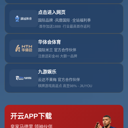
行业新闻
中国足球协会启动幼儿足球普及工程
作者：开云体育
发布时间：2026-08-08T01:30:05+08:00
点
击：
当越来越多的家长开始思考怎样为孩子打好身体和心智的“底子”
时，中国足球协会启动幼儿足球普及工程，无疑像一阵及时而温
和的春风，把原本只属于职业赛场的足球，带进了幼儿园的操场
和社区的绿地。与其说这是一项体育项目的推广，不如说是一场
围绕儿童成长方式的深度变革尝试，它既关乎未来足球水平的提
升，也关乎一代孩子的体质、性格与合作意识如何被悄然塑造。
幼儿足球普及工程的真正指向
远不只是“多踢几场球”那么简单。
中国足球协会之所以推动这一工程，是在综合考量体育教育现
状、青少年体质问题以及足球运动的特殊价值之后作出的系统性
布局。足球是一项集
身体协调
空间感知
团队协作
于一体的运动