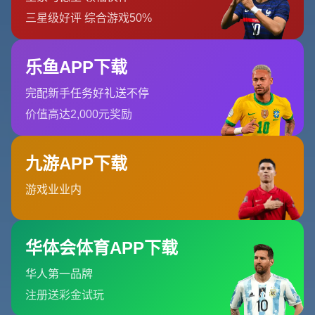
而幼儿阶段恰恰是这些能力发育的关键窗口期。通过在3到6岁阶
段进行适宜的足球启蒙 不仅能提升孩子的运动兴趣 也能在潜移
默化中培养自信心 规则意识以及面对挫折的心理韧性 这正是幼
儿足球普及工程的深层逻辑所在
从国家层面的体育战略来看 幼儿足球普及工程既是落实校园足球
战略的前移布局 也是对“健康中国”理念的具体回应 过去很长一段
时间 足球往往被贴上“竞技”“专业”的标签 很多家长觉得足球离自
己家孩子很远 要么是电视上的国字号 要么是职业俱乐部的选拔
实际上 中国足球协会此番推出的是面向所有儿童的普及性工程
它强调“人人可参与 人人有乐趣” 强调以游戏化方式引导孩子自然
接触足球 而不是一开始就用严苛训练标准去衡量孩子的“天赋” 这
种理念的转变 本身就是中国足球发展路径的一次纠偏
从兴趣到习惯 幼儿阶段的关键转折
在儿童成长规律中 幼儿时期
的运动体验极大影响一个人的终身运动习惯 很多成年人对体育的
排斥感 往往能追溯到童年时期一次不愉快的体育课 甚至是一段
被“成绩”绑架的体育记忆 幼儿足球普及工程如果能够真正做到以
兴趣为先 以快乐为本 那么对未来一代人整体运动参与度的提升
意义将远超“多培养几个足球苗子” 比如 一所参与试点的幼儿园在