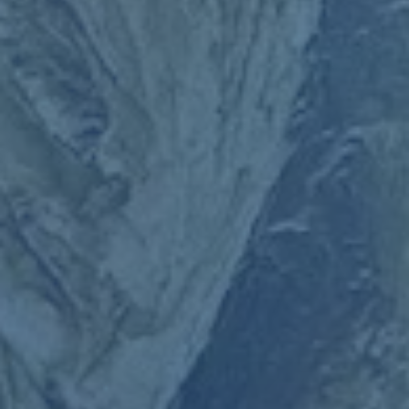
球员”的隐性压力 从工程的整体设计思路看 中国足球协会更强调
的是“广泛参与”而不是“提前选才” 但这并不意味着完全否定天赋
识别 而是把顺序调整为“先快乐再发现” 即 在确保大多数孩子获
得良好体验的基础上 通过长期观察 自然发现那些在协调性 节奏
感 规则理解上更敏锐的孩子 然后在自愿前提下 给予更加专业而
又适龄的训练支持 案例中 某城市的幼儿足球试点园在实施两年
后 有几名孩子对足球表现出持续而强烈的兴趣 家长与园方沟通
后 才为其推荐周末进入青训中心体验班 而在园内的日常活动中
这些孩子依旧和同伴一起游戏 没有被单独“划分出来” 这种处理方
式 在很大程度上兼顾了普及性与发展性 避免了极端化倾向