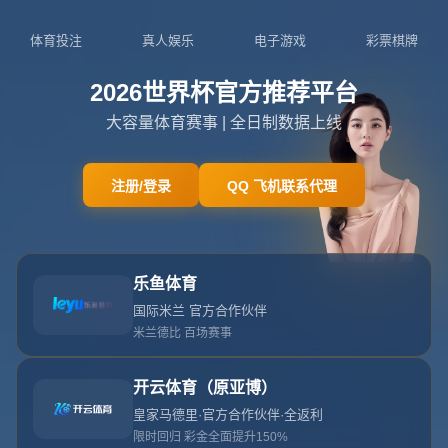
NEWS
新闻中心
新闻中心
公司新闻