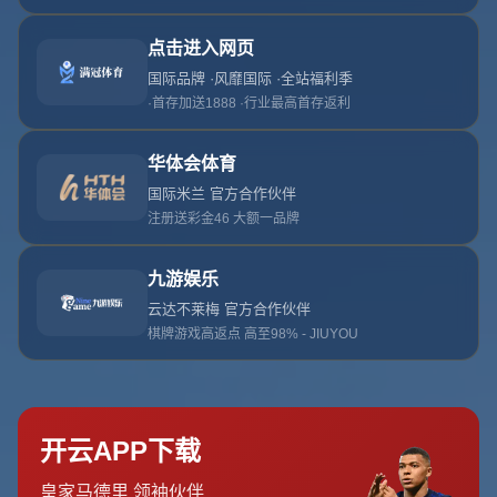
行业新闻
渴望回归！维尼修斯预计将在战马洛卡比赛中复出
作者：开云体育
发布时间：2026-08-06T01:30:05+08:00
点
击：
渴望回归的火焰在伯纳乌重新点燃
当球迷一次次在看台上高喊“Vini Vini”的名字，却没有在草皮上看
到那个熟悉的身影时，某种意义上，皇马的攻势就少了一个最具
爆破力的引线。如今，随着消息传出——维尼修斯预计将在战马
洛卡的比赛中复出，这种久违的期待感再次在马德里蔓延。对这
位巴西天才而言，这不仅仅是一场普通的联赛对决，更像是一次
证明自我、重启赛季节奏的关键时刻；对皇马和安切洛蒂来说，
则是一块拼图即将重新归位，让整支球队的进攻体系重新完整起
来。
重新理解“渴望回归”的真正含义