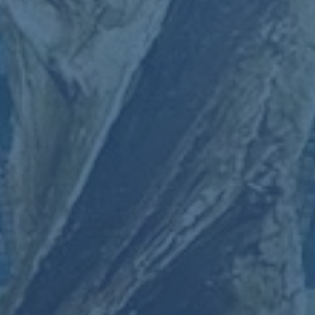
到更多空间，从而实现更立体的进攻模式。
典型案例分析关键比赛中的决定性作用
回顾过去几个赛季，一些关键战役很好体现了维尼修斯对球队的
决定性影响。例如在某些欧冠淘汰赛中，当对手采取高位逼抢试
图切断皇马出球线路时，他常常通过一次成功的边路推进，帮助
球队从压力区脱身，在对手身后打出快速反击。在这些比赛里，
他的贡献并不仅仅是数据层面的进球或助攻，而是连续成功的推
进，让对手后防线不敢再肆意压上，从而间接给中场提供了更大
的发挥空间。正是这些实战案例，让人更加确信：一名状态良好
的维尼修斯，能够显著提升皇马在面对强硬防守时的破局能力。
也当消息传出他预计将在战马洛卡一战回归，球迷们想到的不只
是“多了一名攻击手”，而是想到了许多曾经被他改变走向的夜
晚，期待这些画面再次出现。
从个人欲望到集体目标的联结
对维尼修斯而言，渴望回归首先是对个人事业的追求。他希望保
持自己的进球效率，争夺赛季各项荣誉，同时巩固在巴西国家队
层面的竞争力。然而在皇马这样的球队，个人目标从来都无法脱