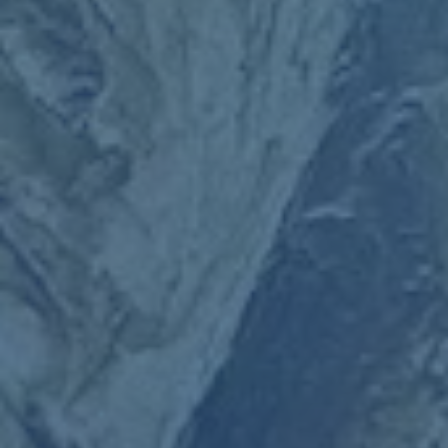
现代足球世界,任何一笔大额引援都不止是竞技层面的赌博,更是
商业层面的选择。贝林厄姆加盟皇马后,其球衣销量飙升、社交媒
体讨论度一路攀升,迅速成为俱乐部的新门面人物。科贝在分析这
笔引援时曾指出,贝林厄姆的年龄结构、英格兰国籍、在多特蒙德
时期已积累的名气,都让他具备天然的市场优势,而在皇马的表现