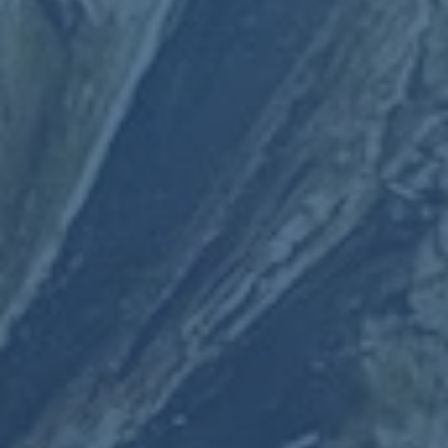
则把这种优势进一步放大。对皇马来说,这不是单纯的“买到一个
好球员”,而是买到了一个可以在未来十年引领品牌形象的符号。
当竞技价值与商业价值高度重合时,所谓“伟大签约”的含义自然被
拓展,这也让科贝那句“本赛季最伟大的签约”显得格外有说服力,因
为它包含的不只是球场内的逻辑,还有俱乐部运营层面的深思熟
虑。
对皇马中场传统的承继与超越
提起皇马中场,人们很容易想到技术细腻、视野开阔这些标签。从
齐达内的优雅,到莫德里奇的灵动,再到克罗斯的沉稳,皇马中场一
向以“艺术气质”著称。然而贝林厄姆的出现,让这一传统在保留精
髓的基础上多了一层“力量”与“纵深”。他不只是组织者,也是终结
者;既能参与逼抢,又能在反击中长驱直入。这种综合能力让他在
某种意义上超出了传统位置的边界,甚至迫使对手在部署防守时不
得不专门为他设定一套方案。科贝在相关节目中举过一个例子:面
对防守严密的对手时,贝林厄姆通过不断变换接球区域,迫使对方
中场在收缩和压上之间摇摆,最终给队友创造了更多空当。这样的
细节,既是对皇马中场传统一脉相承的体现,也是一种向更现代
化、更立体化方向的进化。