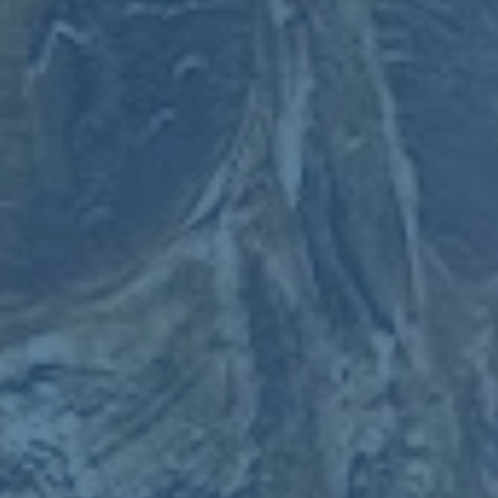
皇马之所以被称为“银河战舰”,从来不只是因为纸面实力强大,更因
为这家俱乐部的球员总在关键时刻展现出一种近乎倔强的胜利执
念。从劳尔到拉莫斯,再到C罗时代,这条精神血脉从未真正断绝。
贝林厄姆加盟之后,他以非典型新人身份,迅速接上了这条精神
链。无论是在国家德比中最后时刻的绝杀,还是在欧冠濒临被翻盘
时的冷静处理,贝林厄姆一次次用表现告诉球迷,他不是在等待机
会,而是在主动创造历史。科贝在节目中多次提到,贝林厄姆身上