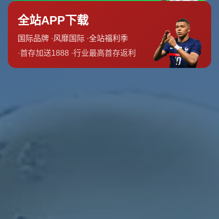
如果只看数据,贝林厄姆在加盟皇马后的表现已经足以用“爆炸”来
形容:联赛和欧冠屡屡进球,关键场次从不缺席,一度以中场身份领
跑队内乃至西甲射手榜。对于皇马这样级别的豪门来说,进球从不
是稀缺资源,真正罕见的是一位年仅二十出头的中场,能够在第一
赛季就接管比赛的节奏和情绪。他在禁区前的持球、背身拿球后
的转身推进、插入禁区的时机拿捏,都展现出超龄的成熟,这也是
科贝反复强调的:贝林厄姆不是“惊艳几轮”的短暂火花,而是持续输
出的稳定源头。更重要的是,相比单纯的数据堆叠,他在无球时的
站位、对防线的保护、对队友跑位线路的牵引,体现出一种系统性
价值,这让他的每一次触球都具备了更高的含金量。
战术层面的革命性签约
在安切洛蒂的构想中,贝林厄姆扮演的是介于攻击型中场与“伪九
号”之间的混合角色,这也是科贝等西班牙媒体不断讨论的一个焦
点。传统意义上的皇马中场,无论是巅峰时的莫德里奇、克罗斯,
还是更早时期的齐达内、古蒂,其核心价值都在于组织与调度。而
贝林厄姆的到来,让皇马在新一轮重建中找到了不同的方向:球队