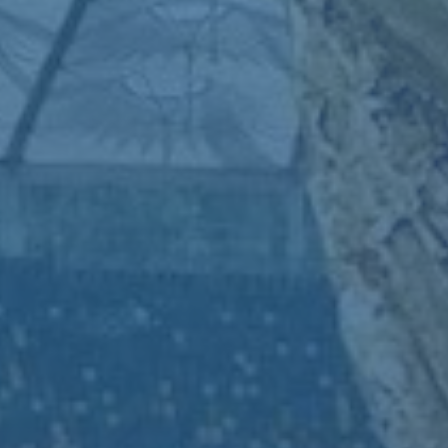
重
从
间
保
的
动