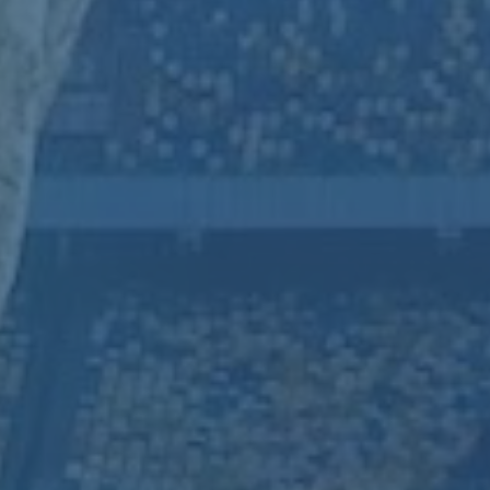
的消息时 往往会加入一定的修辞和夸张成分 用天价数字来
” 用夸张的金额去说明皇马态度的坚决 与其说这是真正存
容易理解俱乐部的立场 对其他潜在追求者来说 也是一种颇