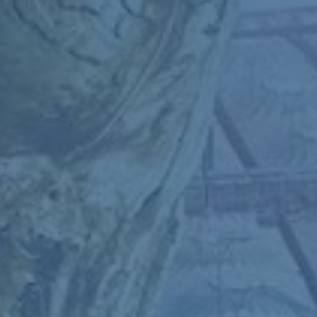
夸张色彩 却清楚传递出一个信息 卡马文加在伯纳乌不只是
场王朝由莫德里奇 克罗斯和卡塞米罗构建 如今随着年龄结
巴尔韦德 贝林厄姆以及卡马文加组成的“新中场组合”就成
也有足够理由选择拒绝
可以出任后腰 也能客串左后卫 还可以在双后腰体系中承担
了极强的稳定性 在许多关键场次中 当莫德里奇不在场 贝
 对一支志在延续欧冠统治力的球队来说 如此类型的球员
不卖”能引起球迷的强烈共鸣
英超整体对抗强度和比赛节奏极快 中场球员需要在攻守转换
方面 曼联在面对高压逼抢 或者需要主动掌控球权时 经常
又敢在压力下拿球 还能通过合理的分球帮助球队稳定节奏的
他的名气 更是看上他能解决队内结构性矛盾的能力
晰 即使天价报价摆在桌面上 他们也会从更长期的竞技规划
冲突 皇马已经基本完成新老交替 蓝图清晰 位置规划明确
还有持续提升自己的平台 而曼联则还在重建的半途 需要用