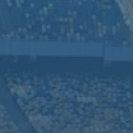
值
放
在