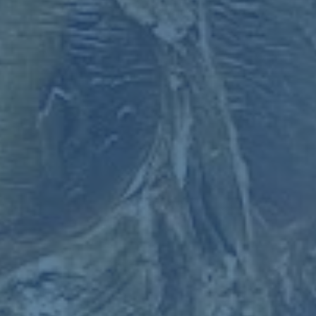
案例分析可以更加清晰地說明這種心理與戰術考量在某次歐冠對
決中首回合皇馬取得領先但場面上切爾西並非完全被壓制藍軍透
過邊路疊加與中路快速直塞幾度威脅皇馬球門如果只看比分會以
為皇馬牢牢掌控主動但從比賽內容來看這種優勢脆弱且充滿變數
正因如此皇馬在次回合的態度變得異常堅決幾乎是以決賽標準來
要求自己既要在比分上擊垮對手又要在節奏爭奪中不給對方任何
喘息空間這種強度實際上源自於對過去幾次被翻盤經歷的深刻反
思也是對自身「大賽免疫」標籤的一次保護
心理層面的壓力與信念同樣構成這個對決的重要背景對皇馬來說
「欲雙殺車仔」是一種集體信念他們希望以兩回合的穩定發揮消
除外界對「狀態起伏」「對英超不適」這類質疑在更深層次上這
也是皇馬一貫的俱樂部文化在起作用白衣軍團長期以來都把自己
視為「關鍵時刻的最終審判者」無論對手是鼎盛的利物浦還是狀
態火熱的曼城又或者是充滿變數的切爾西皇馬始終希望在關鍵戰