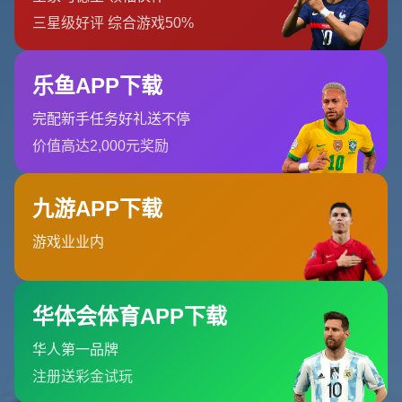
給予過沉重一擊也曾在外界並不看好的情況下完成逆襲這種反差
讓每一次碰面都變得微妙對皇馬而言想要證明自己仍然是歐洲格
局中的定海神針就必須在強度最高的淘汰賽中用強硬方式給出答
案而所謂「欲雙殺車仔」不僅意味著比分上的壓制更是一種敘事
上的重塑皇馬希望在主客兩回合中把比賽節奏抓在自己手裡用控
制和效率掐斷切爾西擅長的那些變奏路線
戰術層面的博弈遠比結果本身更耐咀嚼皇馬對切爾西之所以強調