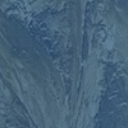
中扮演敲鑼打鼓宣判結局的一方而不是任由他人來決定自己的命
運與敘事相對應的是切爾西則擅長在被低估時爆發出驚人的能量
這支球隊在近代歐冠史上的多次成功往往不是以「壓倒性實力」
為開場而是以「臨場綻放的韌性」作為主題這種特點讓皇馬無法
在任何一個回合掉以輕心更促成了那種「必須雙殺對方才能真正
心安」的決心
從戰略長線來看這場對決還指向歐洲格局的一次縮影皇馬代表的
是一種持續演化但核心不變的豪門模型而切爾西則更像是高頻率
重建中的現代俱樂部樣本前者依靠的是歷史沉澱與關鍵位置的穩
定架構後者則依賴高強度投資與教練思路的快速疊代當這兩種模
式在歐冠淘汰賽中正面碰撞時勝負不僅是當季狀態的比較更像是
一場管理理念與建隊哲學的對照皇馬欲雙殺車仔在某種程度上就
是在以實戰結果為自己的長期路線背書證明在財力、節奏和市場
話語權都被英超集體壓制的時代西甲豪門仍然可以用穩定與老練
在最高舞台上給出最有說服力的答案