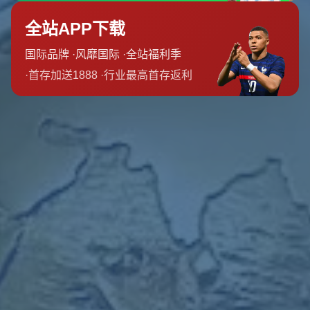
「雙殺」某種程度上是對自身風格的一次回溯與升級以往面對英
超球隊皇馬常在節奏上被動適應對手高強度壓迫而如今的皇馬更
傾向於主動設計比賽節奏透過中場的細膩控盤與前場效率極高的
反擊完成風格上的轉換這種轉變本身就是一種戰略升級相較之下
切爾西的標籤則是機動性與不確定性藍軍往往不需要長時間掌控
局面只需在局部形成爆點就足以撕裂對手防線也正因如此皇馬強
調「雙殺」某種程度上是在向這種不確定性發起挑戰不給藍軍留
下一絲靠偶然翻盤的空間