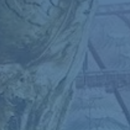
短期爆点与高光时刻。在这种趋势下，那些赛季中持续高
而评选结果又大多基于这一层层叙事发酵后的舆论环境。皇
对手，而不是依赖单一球星的“神迹剧情”。
维度时，真正的“整体实力”和“关键贡献”反而容易被稀
—他们被认可为强队一员，却没有被塑造成“时代符号”。
逐渐向叙事倾斜时，比赛本身的重要性是否在被悄悄稀释？
：当年的皇马既是成绩中心，也是话题中心。无论是经典
都牵动着全球媒体的神经。那时的奖项评选，很难绕开这
化：其他俱乐部在内容运营、个人IP打造、社交媒体叙事
项评选的“隐形加成”，那些更强调团队纪律、集体牺牲精
体系中做功能明确的角色，既要攻防兼顾，又要执行战术，