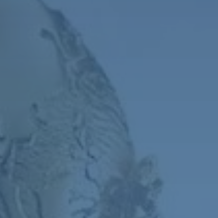
这一次颁奖典礼上，除了有球员进入最佳阵容外，皇马无
斯在社交平台上直言“不太理解”，这种来自队史传奇的公
价体系、公平性与足球价值观的集中讨论。
年度最佳阵容，这说明球队整体实力和赛季表现仍然得到
人产生质疑：是评选标准更偏向效率数据和话题度，还是
只看见队，不看见人”的矛盾现实提出质疑。
队在欧洲、在世界赛场称雄时，队内核心往往会自然成为
位感本身就足以让他发出“看不懂”的声音。卡西发文的分
角非常清楚：话语权、话题性和商业因素，正在悄然改写