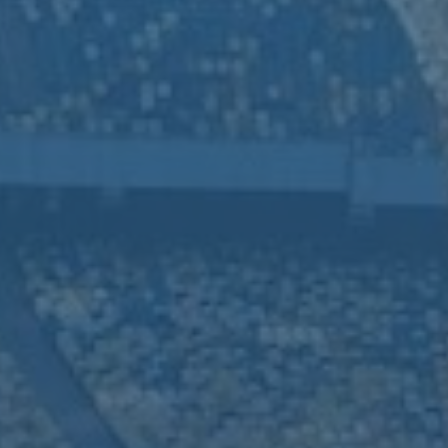
从
中
爆
在
大
界