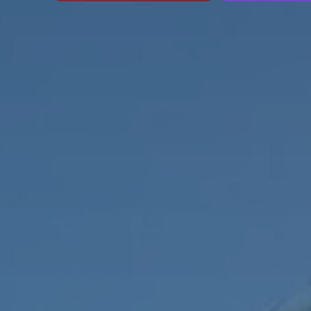
新闻中心
公司新闻
行业新闻