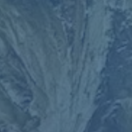
罗德里逐渐恢复巅峰状态 让人很难找到真正的短板 他们是任何
一支8强队伍都不愿提前遇到的对手
皇马则依旧保持着在欧冠的底蕴和爆发力 即便阵容经历更新换代
但在关键场面上 这支球队依然拥有独一无二的掌控比赛能力 安
切洛蒂擅长在90分钟内做出微调和应变 维尼修斯 贝林厄姆等新
核心已经成为新的旗帜 对任何对手而言 皇马在欧冠淘汰赛中永
远是最危险的存在
拜仁虽然在联赛里起伏不小 但在欧冠赛场 他们凭借更开放的空
间与节奏 让凯恩和萨内等人得到更大发挥空间 只要德甲巨人保
持健康阵容 在双回合层面依旧具备极高的上限 此外 还有一两支
来自意甲或法甲的球队凭借出色的战术执行和坚固防守 挤进8强
队伍的行列 这也让本赛季欧冠8强成为传统豪门与战术强队的混
合体
在这样的格局中 阿森纳的进入并不是偶然 他们在小组赛阶段就
展示出兼具控制力和冲击力的打法 失球不多 进攻点分散 当8强已
有6席出炉时 很多人开始重新审视这支北伦敦球队 在曼城皇马拜
仁占据夺冠榜前三名的前提下 阿森纳悄然成为最具潜在爆冷气质
的挑战者