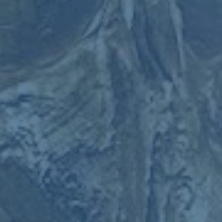
于是一个耐人寻味的局面出现了当外界期待皇马在失去本泽马后
以一位世界级前锋完成无缝衔接时俱乐部做出的实际动作却是签
下何塞卢这名在西甲摸爬滚打多年并不被视作顶级配置的中锋成
为锋线唯一的引援这似乎与皇马一贯的豪门形象产生了明显反差
然而如果进一步剖析这桩转会就会发现其中蕴含着不少现实主义
的考量何塞卢熟悉联赛有稳定的禁区终结能力对于传中和定位球
有着清晰的跑位意识更重要的是他以轮换前锋的定位加盟不会挤
压年轻核心的成长空间同时薪资转会费都处于可控范围在财政公
平政策逐渐收紧的时代这类性价比高结构风险低的运作更加符合
俱乐部的长线规划
在战术层面上皇马的选择同样透露出一条清晰的主线那就是强调
锋线多点开花而非强行寻找一个本泽马式的替代者安切洛蒂乃至
整个技术团队都明白本泽马的独特作用几乎无法复制他既是支点
又是组织者还是更衣室的精神坐标简单用凯恩或者姆巴佩来顶上
固然能在数据上填补部分空缺但会在无形中迫使球队重构进攻体
系从而牺牲过去几年逐渐成熟的中前场配置相比之下将维尼修斯