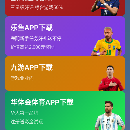
从表面上看皇马放弃凯恩的理由似乎并不难理解年龄转会费薪资