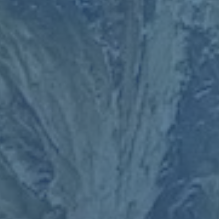
推向绝对核心位置让罗德里戈承担更多穿插与策应的任务通过贝
林厄姆等中场球员加强禁区前沿的渗透再辅以何塞卢这种传统中
锋的高点选择是一种更柔和的过渡策略这种思路的逻辑在于让进
攻责任分散化用整体来替代单一巨星的依赖
更值得注意的是皇马的锋线重建并不仅仅停留在即战力层面在青
训与潜力股储备方面俱乐部同样做了布局从巴西市场连续引入年
轻前场球员到在欧洲范围内持续关注天赋型前锋皇马显然希望通
过内部挖掘和中长期投资来构建下一代攻击群在这种规划之下立
即以天价引进凯恩或者为姆巴佩匹配接近极限的薪资结构都可能
破坏长期设计也会在更衣室制造微妙的不平衡因此虽然从球迷视
角来看放弃两位超级巨星显得有些“寒酸”但从管理与运营逻辑出
发这种选择却并非简单的保守而是对风险与收益进行综合评估后
的结果
如果从案例分析的角度回顾过去十年欧洲豪门的锋线重组模式会
发现一些有趣的对比例如某些俱乐部在失去核心前锋后选择以接
近天价迅速引入另一位名气相当的射手短期内确实维持了战斗力
但高额转会费和工资负担在几年后转化为难以消化的包袱限制了
球队在其他位置的补强空间相反还有俱乐部在核心离队后采取阵