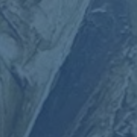
容多点补强的方式依靠整体战术进步弥补个体流失从长期看反而
获得更好收益皇马如今在本泽马离开后的操作显然更接近后一种
路径通过一个低风险的何塞卢签约填补位置空缺同时把资源集中
投入在能够长期服务球队的年轻主力上这是一种更符合当下足球
经济环境的策略