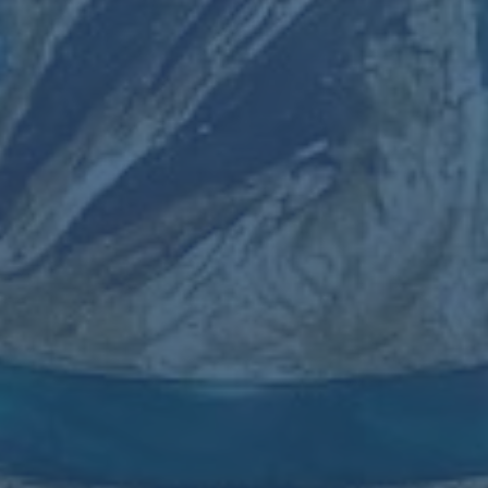
价转会 一是哈兰德以解约金方式登陆英超 卢卡库在意甲体系中
表现极其强势 但在不同战术环境下多次出现水土不服的情况 这
提醒潜在买家 若体系并非围绕中锋展开 再高的身价也很难转化
为稳定的场上价值 相反 哈兰德转会时 虽然转会费账面并不夸张
但曼城为适配他 调整了进攻分布 逐渐形成围绕他展开的进攻模
式 从结果看 体系适配度要远比转会费本身更具决定性 对弗拉霍
维奇来说 未来是更接近卢卡库式的多次尝试 还是走向哈兰德那
样的高效融合 很大程度取决于拜仁 阿森纳 皇马之中 谁愿意为他
做出战术层面的适配
尤文的进退两难与谈判策略
在这场围绕一亿欧的谈判博弈中 尤
文既是主导者 也是被局面推着走的一方 一方面 他们通过强硬要
价 向市场释放出一个信号 即俱乐部不会轻易出售当打核心 这能
在一定程度上稳定军心 并争取更有利的谈判位置 另一方面 如果
多家豪门持续压价 或将报价结构设计为 较低固定转会费 加高额
浮动条款 尤文是否会在压力下松口 就变成关键变数 从过往案例
看 意甲球队时常通过加入转售分成 优先回购条款等方式 在短期
让步的情况下 保留长远收益空间 未来不排除弗拉霍维奇的交易
也采用类似的复杂结构 让纸面数字看似接近一亿 实际现金流则