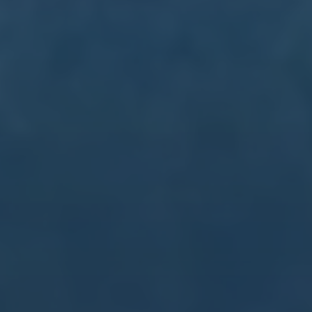
联系我们
15965955017
全国统一业务咨询：024-9313803
Copyright 2024
开云·体育(NEWS)官方网站_KAIYUN SPORTS
All
Rights by
开云体育
.