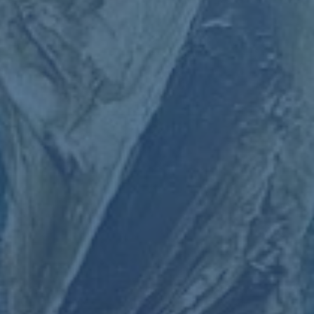
会发生变化 某些在意甲有效的护球动作 在更快的联赛里可能变
得吃力 这就要求买家不仅要看进球数字 更要考察球员在不同环
境下的适应潜力 比如他在欧战中对阵高压逼抢球队时的表现 能
否保证控球不丢 并在有限机会中完成射门 这类细节往往比单季
联赛进球数更能说明问题
案例对比 卢卡库与哈兰德带来的启示
在评估弗拉霍维奇的身价
与前景时 有两个案例常被提及 一是卢卡库在多家豪门之间的高