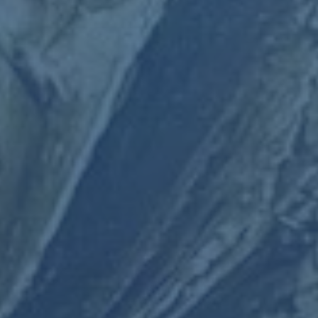
在搜索框里输入“2026世界杯比分高清最新网址”这类关键词。
一些平台支持赛程提醒与开赛推送功能，只要提前设定关注的球
队或关键比赛，当比赛临近时系统会自动推送链接或入口提示。
对上班族或时差党来说，这种提醒可以大幅降低错过比赛的风
险。当你在收到推送后直接点击进入官方或认证平台，即可更安
全地锁定高清比分页面，避免在临近开赛时手忙脚乱地到处找链
接。
重视平台合法合规与数据权威性
在搜索“2026世界杯比分高清最新网址”时，有些用户主要关注的
是清晰度与免费性，但忽略了平台的合法合规问题。事实上，世
界杯版权费用极高，未经授权的盗播平台往往存在随时被封、链
接经常失效的情况，更有可能夹带木马、诈骗广告乃至钓鱼页
面。与其在比赛中途忍受突然卡顿、画面中断甚至强制跳转，不
如一开始就选择合法授权平台作为主要观赛渠道。这样不仅能享
受稳定流畅的高清体验，也能降低账号、支付信息被窃取的风
险。
至于比分和数据层面，虽然不同平台的数据接口可能存在更新速