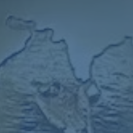
升了观赛体验。
如何识别可靠的比分高清最新网址
所谓“高清最新网址”，核心在于两个维度 一是清晰稳定的画质和
数据 二是更新及时且地址不易失效。为此，球迷在实际使用中可
以从以下几方面进行甄别。其一，看是否有明确的版权说明与合
作伙伴信息，正规的转播平台通常会在页面底部列出授权说明与
相关证书。其二，观察网站或APP是否提供多语言支持与多线路
切换，世界杯作为全球赛事，拥有国际化界面设计与服务器节点
通常是大型平台的特征。其三，注意访问时浏览器或系统是否弹
出安全提示，如果频繁出现跳转、强制下载未知应用，很可能是
不安全站点。在此基础上，用户可以通过收藏、订阅或下载APP
等方式，锁定相对稳定的比分高清入口。
官方与第三方渠道的优劣对比