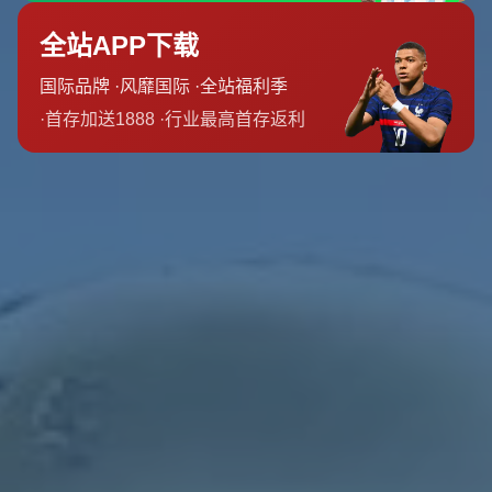
很多球迷已经习惯通过搜索引擎直接输入“2026世界杯比分高清
最新网址”这样的关键词来寻找资源，但搜索结果混杂，既可能有
正版授权平台，也有未经认证的第三方站点。有经验的用户会结
合域名可信度、站点加载速度、页面是否充斥广告等因素做初步
判断，然后再根据自身习惯选择网页端还是移动端观看。与此越
来越多的智能终端也通过应用商店提供官方APP，这类APP往往
同时集成高清直播、实时比分、技术统计以及赛后集锦，极大提