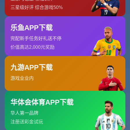
2026世界杯新观赛生态解析
与过去的赛事相比，2026世界杯在观赛方式上的变化必然会更加
显著。一方面，官方转播机构依旧凭借版权优势提供权威信号；
各类比分数据网站、移动端APP、社交媒体账号与短视频平台，
几乎可以在每一场比赛中实时更新比分、进球回放和战术分析。
对于球迷而言，所谓“2026世界杯比分高清最新网址”，其实并不
仅仅指某一个固定链接，而是指一整套包含官方直播入口、高清
回放页面、权威比分数据页面在内的综合资源。